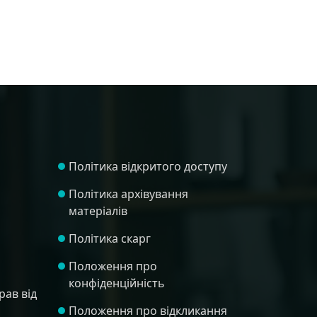
Політика відкритого доступу
Політика архівування
матеріалів
Політика скарг
Положення про
конфіденційність
рав від
Положення про відкликання