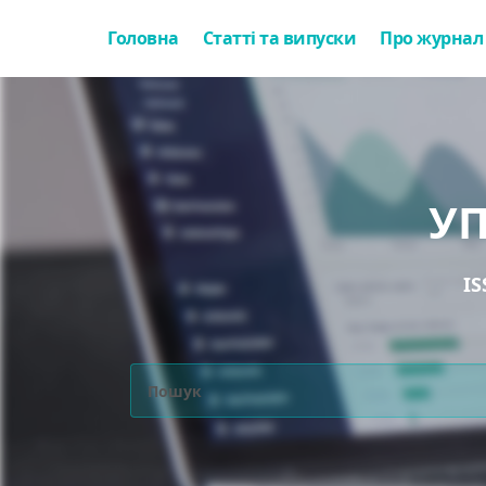
Головна
Статті та випуски
Про журнал
У
IS