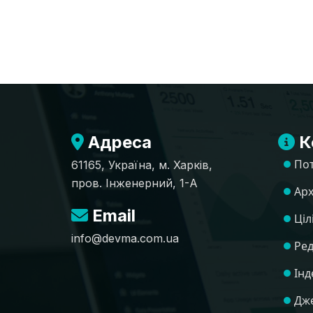
Адреса
К
По
61165, Україна, м. Харків,
пров. Інженерний, 1-А
Арх
Email
Ціл
info@devma.com.ua
Ред
Інд
Дже