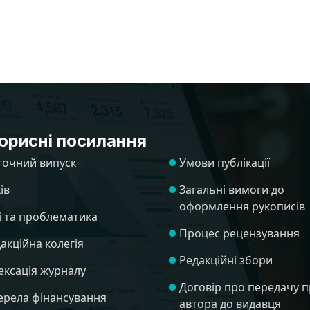
орисні посилання
точний випуск
Умови публікації
ів
Загальні вимоги до
оформлення рукописів
і та проблематика
Процес рецензування
акційна колегія
Редакційні збори
ексація журналу
Договір про передачу п
рела фінансування
автора до видавця