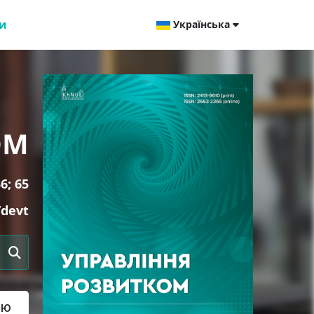
и
Українська
ОМ
6; 65
/devt
ТЮ