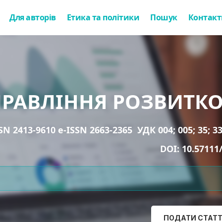
Для авторів
Етика та політики
Пошук
Контакт
ПРАВЛІННЯ РОЗВИТК
SN 2413-9610 e-ISSN 2663-2365
УДК 004; 005; 35; 33
DOI:
10.57111
ПОДАТИ СТАТ