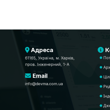
Адреса
К
По
61165, Україна, м. Харків,
пров. Інженерний, 1-А
Арх
Email
Ціл
info@devma.com.ua
Ред
Інд
Дже