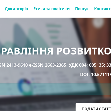
Для авторів
Етика та політики
Пошук
Контакт
ПРАВЛІННЯ РОЗВИТК
SN 2413-9610 e-ISSN 2663-2365
УДК 004; 005; 35; 33
DOI:
10.57111
ПОДАТИ СТАТ