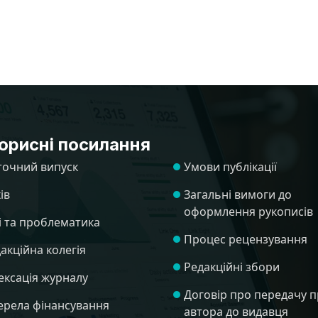
орисні посилання
точний випуск
Умови публікації
ів
Загальні вимоги до
оформлення рукописів
і та проблематика
Процес рецензування
акційна колегія
Редакційні збори
ексація журналу
Договір про передачу п
рела фінансування
автора до видавця