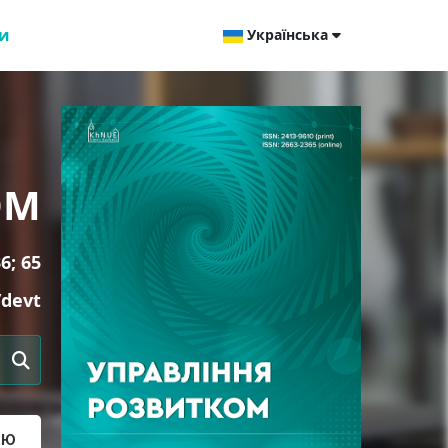
и
Українська
ОМ
6; 65
/devt
ТЮ