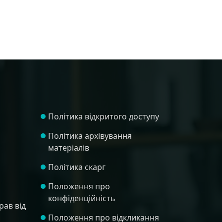
Політика відкритого доступу
Політика архівування
матеріалів
Політика скарг
Положення про
конфіденційність
рав від
Положення про відкликання