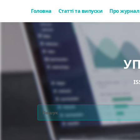
Головна
Статті та випуски
Про журнал
У
IS