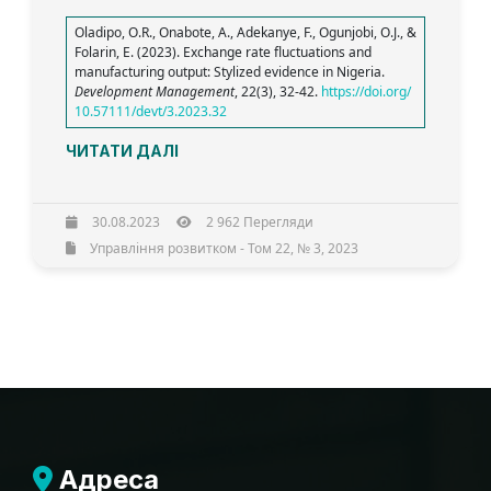
Oladipo, O.R., Onabote, A., Adekanye, F., Ogunjobi, O.J., &
Folarin, E. (2023). Exchange rate fluctuations and
manufacturing output: Stylized evidence in Nigeria.
Development Management
, 22(3), 32-42.
https://doi.org/
10.57111/devt/3.2023.32
ЧИТАТИ ДАЛІ
30.08.2023
2 962 Перегляди
Управління розвитком - Том 22, № 3, 2023
Адреса