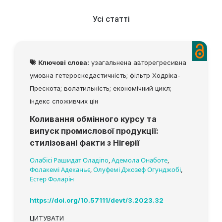
Усі статті
Ключові слова:
узагальнена авторегресивна
умовна гетероскедастичність; фільтр Ходріка-
Прескота; волатильність; економічний цикл;
індекс споживчих цін
Коливання обмінного курсу та
випуск промислової продукції:
стилізовані факти з Нігерії
Олабісі Рашидат Оладіпо
,
Адемола Онаботе
,
Фолакемі Адеканьє
,
Олуфемі Джозеф Огунджобі
,
Естер Фоларін
https://doi.org/10.57111/devt/3.2023.32
ЦИТУВАТИ