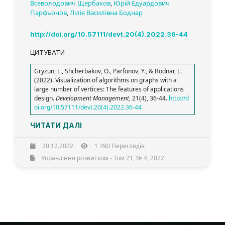
Всеволодович Щербаков
,
Юрій Едуардович
Парфьонов
,
Лілія Василівна Боднар
http://doi.org/10.57111/devt.20(4).2022.36-44
ЦИТУВАТИ
Gryzun, L., Shcherbakov, O., Parfonov, Y., & Bodnar, L.
(2022). Visualization of algorithms on graphs with a
large number of vertices: The features of applications
design.
Development Management
, 21(4), 36-44.
http://d
oi.org/10.57111/devt.20(4).2022.36-44
ЧИТАТИ ДАЛІ
20.12.2022
1 390 Переглядів
Управління розвитком - Том 21, № 4, 2022