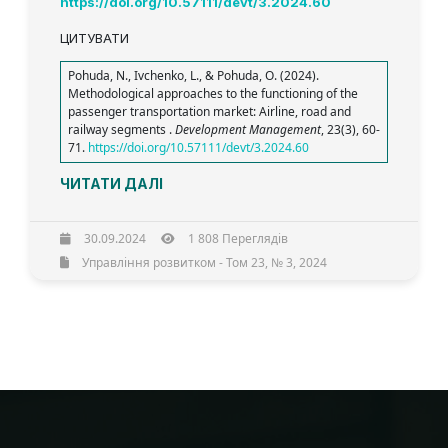
https://doi.org/10.57111/devt/3.2024.60
ЦИТУВАТИ
Pohuda, N., Ivchenko, L., & Pohuda, O. (2024).
Methodological approaches to the functioning of the
passenger transportation market: Airline, road and
railway segments .
Development Management
, 23(3), 60-
71.
https://doi.org/10.57111/devt/3.2024.60
ЧИТАТИ ДАЛІ
30.09.2024
1 808 Переглядів
Управління розвитком - Том 23, № 3, 2024