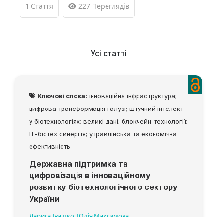
1 Стаття
227 Переглядів
Усі статті
Ключові слова:
інноваційна інфраструктура;
цифрова трансформація галузі; штучний інтелект
у біотехнологіях; великі дані; блокчейн-технології;
ІТ-біотех синергія; управлінська та економічна
ефективність
Державна підтримка та
цифровізація в інноваційному
розвитку біотехнологічного сектору
України
Лариса Івашко
,
Юлія Максимова