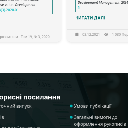
Development Management
, 20(
se value.
Development
5
8(3).2020.01
ЧИТАТИ ДАЛІ
03.12.2021
1 080 Пер
розвитком - Том 19, № 3, 2020
орисні посилання
точний випуск
Умови публікації
ів
Загальні вимоги до
оформлення рукописів