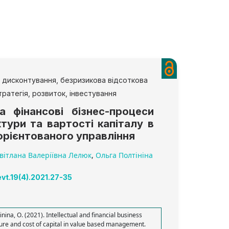
 дисконтування, безризикова відсоткова
стратегія, розвиток, інвестування
та фінансові бізнес-процеси
ктури та вартості капіталу в
орієнтованого управління
вітлана Валеріївна Лелюк
,
Ольга Полтініна
evt.19(4).2021.27-35
ltinina, O. (2021). Intellectual and financial business
ture and cost of capital in value based management.