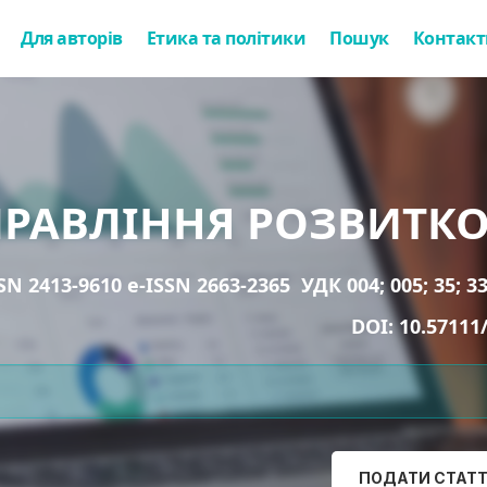
Для авторів
Етика та політики
Пошук
Контакт
ПРАВЛІННЯ РОЗВИТК
SN 2413-9610 e-ISSN 2663-2365
УДК 004; 005; 35; 33
DOI:
10.57111
ПОДАТИ СТАТ