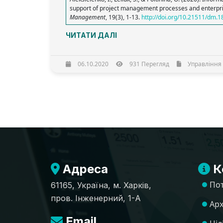
support of project management processes and enterpri
Management
, 19(3), 1-13.
http://doi.org/10.21511/dm.1
ЧИТАТИ ДАЛІ
06.10.2020
931 Перегляд
Управління 
Адреса
К
По
61165, Україна, м. Харків,
пров. Інженерний, 1-А
Арх
Email