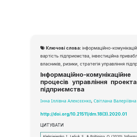
Ключові слова:
інформаційно-комунікацій
вартість підприємства, інвестиційна приваб
власників, ризики, стратегія управління під
Інформаційно-комунікаційн
процесів управління проект
підприємства
Інна Іллівна Алексєєнко
,
Світлана Валеріївн
http://doi.org/10.21511/dm.18(3).2020.01
ЦИТУВАТИ
Aleksieienko, I., Leliuk, S., & Poltinina, O. (2020). Inf