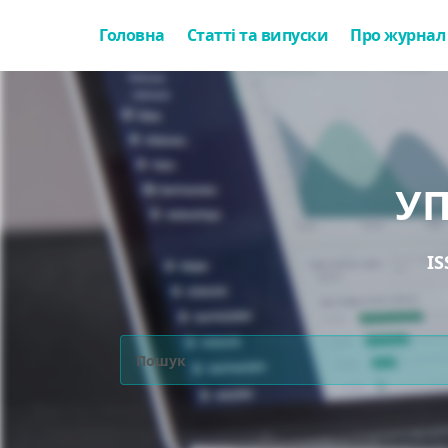
Головна
Статті та випуски
Про журнал
У
IS