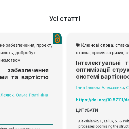
Усі статті
не забезпечення, проект,
Ключові слова:
ставка
ливість, добробут
ставка, премія за ризик, 
приємством
Інтелектуальні 
оптимізації стру
е забезпечення
системі вартісно
ами та вартістю
Інна Іллівна Алексєєнко
,
С
а Лелюк
,
Ольга Полтініна
https://doi.org/10.57111/d
ЦИТУВАТИ
Aleksieienko, I., Leliuk, S., & Po
processes optimizing the struc
ormation and communication