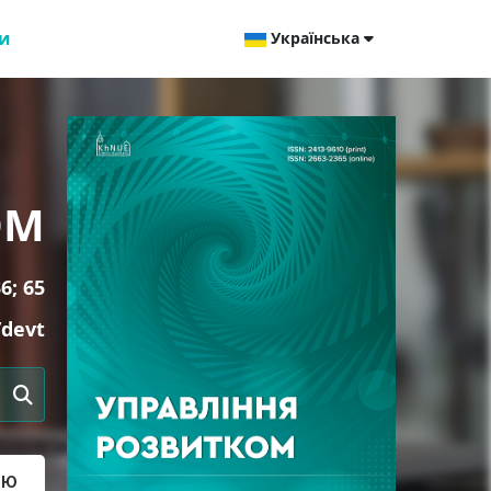
и
Українська
ОМ
6; 65
/devt
ТЮ