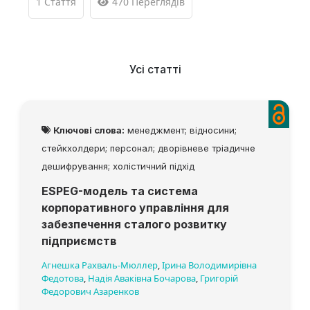
1 Стаття
470 Переглядів
Усі статті
Ключові слова:
менеджмент; відносини;
стейкхолдери; персонал; дворівневе тріадичне
дешифрування; холістичний підхід
ESPEG-модель та система
корпоративного управління для
забезпечення сталого розвитку
підприємств
Агнешка Рахваль-Мюллер
,
Ірина Володимирівна
Федотова
,
Надія Аваківна Бочарова
,
Григорій
Федорович Азаренков