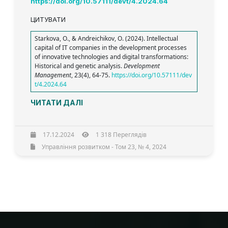
https://doi.org/10.57111/devt/4.2024.64
ЦИТУВАТИ
Starkova, O., & Andreichikov, O. (2024). Intellectual
capital of IT companies in the development processes
of innovative technologies and digital transformations:
Historical and genetic analysis.
Development
Management
, 23(4), 64-75.
https://doi.org/10.57111/dev
t/4.2024.64
ЧИТАТИ ДАЛІ
17.12.2024
1 318 Переглядів
Управління розвитком - Том 23, № 4, 2024